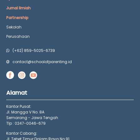
Jurnal Ilmiah
Partnership
Sekolah
Perusahaan
(+62) 859-5025-6739
contact@schoolofparenting.id
Alamat
Kantor Pusat:
Jl. Mangga V No. 8A
Semarang - Jawa Tengah
Tlp : 0247-0046-679
Kantor Cabang:
Jl. Tebet Timur Dalam Raya No.91