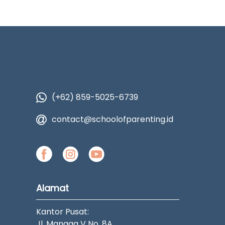
(+62) 859-5025-6739
contact@schoolofparenting.id
Alamat
Kantor Pusat:
Jl. Mangga V No. 8A