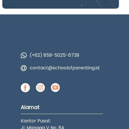
(+62) 859-5025-6739
contact@schoolofparenting.id
Alamat
Kantor Pusat:
Jl. Mangga V No. 8A