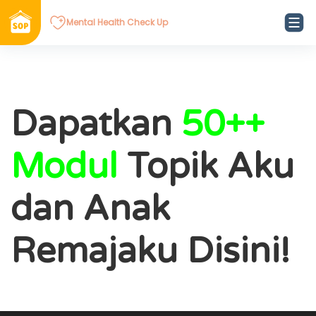
Mental Health Check Up
Dapatkan
50++
Modul
Topik Aku
dan Anak
Remajaku Disini!