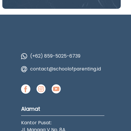
(+62) 859-5025-6739
contact@schoolofparenting.id
Alamat
Kantor Pusat:
Jl. Mangga V No. 8A