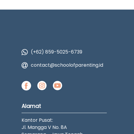
(+62) 859-5025-6739
contact@schoolofparenting.id
Alamat
Kantor Pusat:
Jl. Mangga V No. 8A