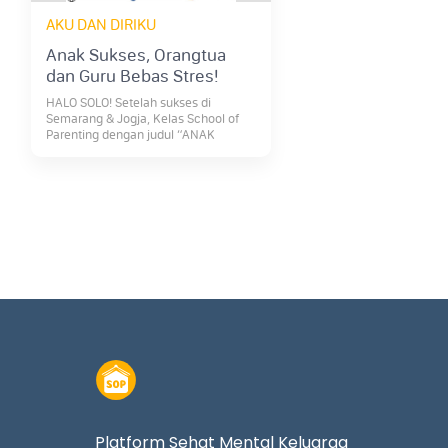
AKU DAN DIRIKU
Anak Sukses, Orangtua
dan Guru Bebas Stres!
HALO SOLO! Setelah sukses di
Semarang & Jogja, Kelas School of
Parenting dengan judul “ANAK
SUKSES, ORANG TUA & GURU BEBAS
STRESS” yang membahas tentang
kesiapan anak memasuki dunia
sekolah akan hadir di Solo tanggal 12
Mei 2018. Bersama Teacher kami
Melita Rahardjo M.Teach (EC), kita
akan belajar dan berdiskusi bersama
tentang tantangan yang dihadapi
anak saat […]
Platform Sehat Mental Keluarga