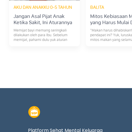
AKU DAN ANAKKU 0-5 TAHUN
BALITA
Jangan Asal Pijat Anak
Mitos Kebiasaan 
Ketika Sakit, Ini Aturannya
yang Harus Mulai 
Memijat bayi memang seringkali
"Makan harus dihabiskan
dilakukan oleh para Ibu. Sebelum
pendapat ini? Yuk, lurus
memijat, pahami dulu yuk aturan
mitos makan yang selama 
memijat bayi yang benar seperti
dan dipercaya oleh masya
beberapa hal berikut ini!
Platform Sehat Mental Keluarga