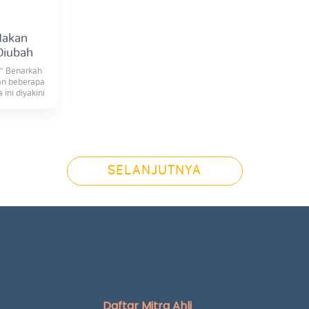
Makan
Diubah
!" Benarkah
kan beberapa
ini diyakini
rakat!
SELANJUTNYA
Daftar Mitra Ahli