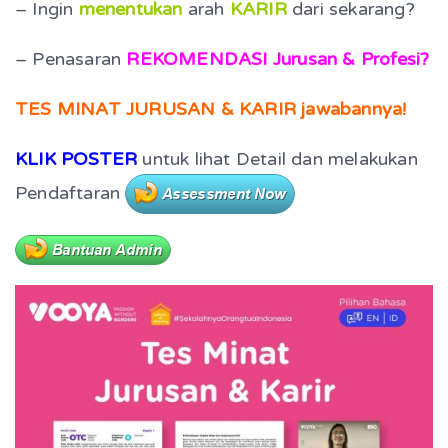
– Ingin
menentukan
arah
KARIR
dari sekarang?
– Penasaran
REKOMENDASI
Jurusan & Profesi?
TES MINAT JURUSAN & KARIR jawabannya!
KLIK POSTER
untuk lihat Detail dan melakukan
Pendaftaran