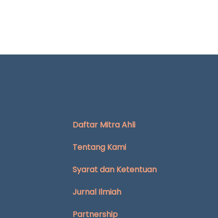
Daftar Mitra Ahli
Tentang Kami
Syarat dan Ketentuan
Jurnal Ilmiah
Partnership