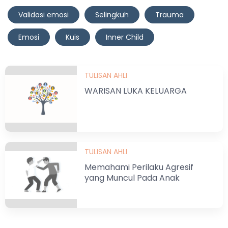
Validasi emosi
Selingkuh
Trauma
Emosi
Kuis
Inner Child
TULISAN AHLI
WARISAN LUKA KELUARGA
TULISAN AHLI
Memahami Perilaku Agresif
yang Muncul Pada Anak