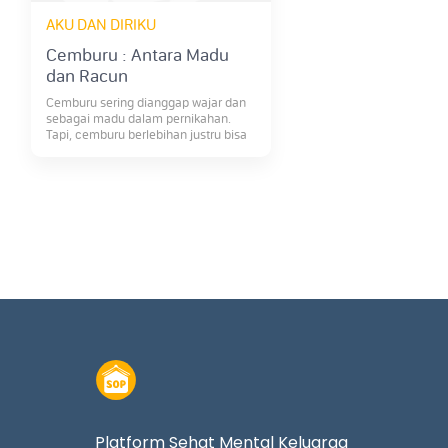
AKU DAN DIRIKU
Cemburu : Antara Madu
dan Racun
Cemburu sering dianggap wajar dan
sebagai madu dalam pernikahan.
Tapi, cemburu berlebihan justru bisa
jadi "racun" dalam pernikahan.
Mengapa demikian?
Platform Sehat Mental Keluarga