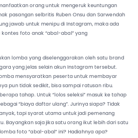
 dimanfaatkan orang untuk mengeruk keuntungan
 anak pasangan selbritis Ruben Onsu dan Sarwendah
ung jawab untuk menipu di Instagram, maka ada
u kontes foto anak “abal-abal” yang
ukan lomba yang diselenggarakan oleh satu brand
ara yang jelas selain akun Instagram tersebut.
x. Lomba mensyaratkan peserta untuk membayar
 pun tidak sedikit, bisa sampai ratusan ribu.
rapa tahap. Untuk “lolos seleksi” masuk ke tahap
bagai “biaya daftar ulang”. Jurinya siapa? Tidak
banyak, tapi syarat utama untuk jadi pemenang
u. Bayangkan saja jika satu orang ikut lebih dari satu
 lomba foto “abal-abal” ini? Hadiahnya apa?