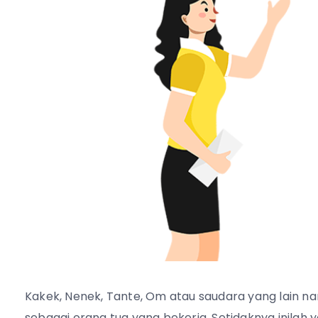
Kakek, Nenek, Tante, Om atau saudara yang lain n
sebagai orang tua yang bekerja. Setidaknya inilah 