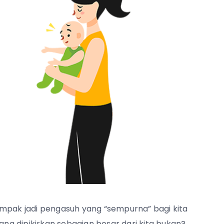
ampak jadi pengasuh yang “sempurna” bagi kita
yang dipikirkan sebagian besar dari kita bukan?