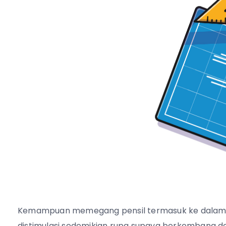
Kemampuan memegang pensil termasuk ke dalam 
distimulasi sedemikian rupa supaya berkembang 