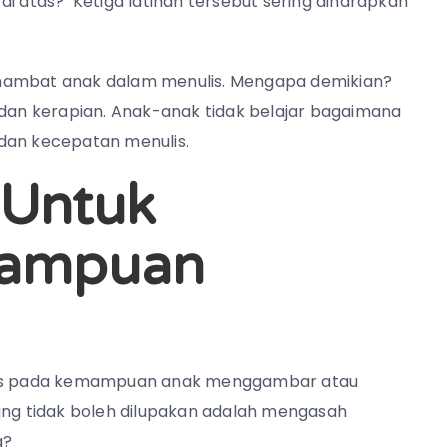
di atas? Ketiga latihan tersebut sering diharapkan
enghambat anak dalam menulis. Mengapa demikian?
 dan kerapian. Anak-anak tidak belajar bagaimana
dan kecepatan menulis.
 Untuk
ampuan
okus pada kemampuan anak menggambar atau
yang tidak boleh dilupakan adalah mengasah
a?