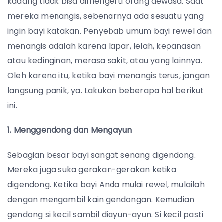
kadang tidak bisa dimengerti orang dewasa. Saat
mereka menangis, sebenarnya ada sesuatu yang
ingin bayi katakan. Penyebab umum bayi rewel dan
menangis adalah karena lapar, lelah, kepanasan
atau kedinginan, merasa sakit, atau yang lainnya.
Oleh karena itu, ketika bayi menangis terus, jangan
langsung panik, ya. Lakukan beberapa hal berikut
ini.
1.
Menggendong dan Mengayun
Sebagian besar bayi sangat senang digendong.
Mereka juga suka gerakan-gerakan ketika
digendong. Ketika bayi Anda mulai rewel, mulailah
dengan mengambil kain gendongan. Kemudian
gendong si kecil sambil diayun-ayun. Si kecil pasti