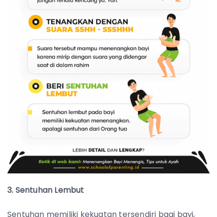
3. Sentuhan Lembut
Sentuhan memiliki kekuatan tersendiri bagi bayi,