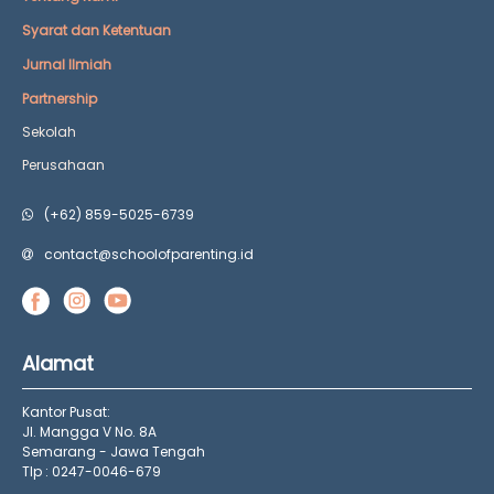
Syarat dan Ketentuan
Jurnal Ilmiah
Partnership
Sekolah
Perusahaan
(+62) 859-5025-6739
contact@schoolofparenting.id
Alamat
Kantor Pusat:
Jl. Mangga V No. 8A
Semarang - Jawa Tengah
Tlp : 0247-0046-679