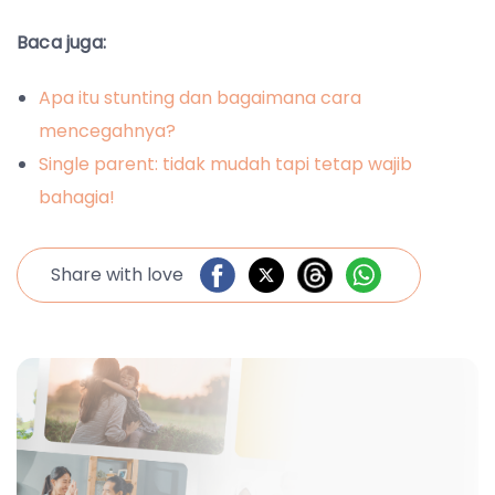
Baca juga:
Apa itu stunting dan bagaimana cara
mencegahnya?
Single parent: tidak mudah tapi tetap wajib
bahagia!
Share with love