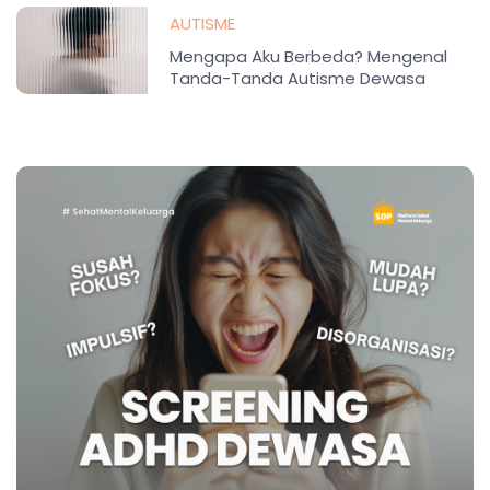
AUTISME
Mengapa Aku Berbeda? Mengenal
Tanda-Tanda Autisme Dewasa