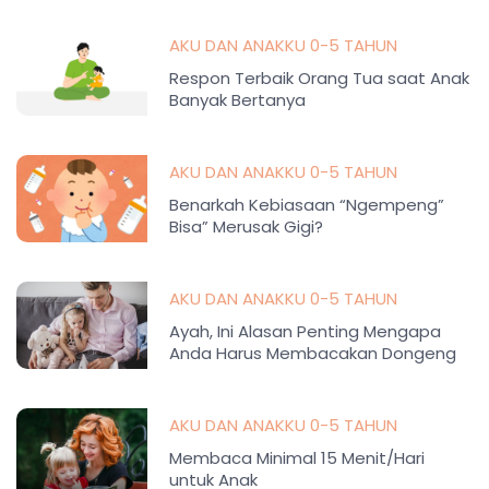
AKU DAN ANAKKU 0-5 TAHUN
Respon Terbaik Orang Tua saat Anak
Banyak Bertanya
AKU DAN ANAKKU 0-5 TAHUN
Benarkah Kebiasaan “Ngempeng”
Bisa” Merusak Gigi?
AKU DAN ANAKKU 0-5 TAHUN
Ayah, Ini Alasan Penting Mengapa
Anda Harus Membacakan Dongeng
untuk Anak
AKU DAN ANAKKU 0-5 TAHUN
Membaca Minimal 15 Menit/Hari
untuk Anak