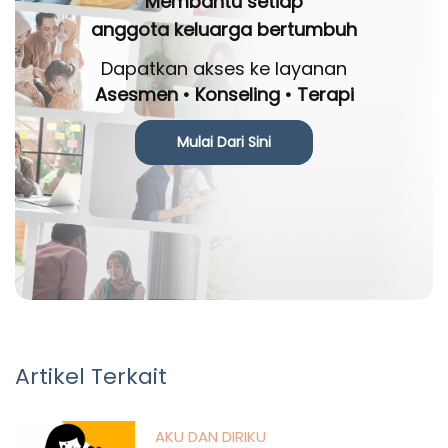
Membantu setiap
anggota keluarga bertumbuh
Dapatkan akses ke layanan
Asesmen • Konseling • Terapi
Mulai Dari Sini
Artikel Terkait
AKU DAN DIRIKU