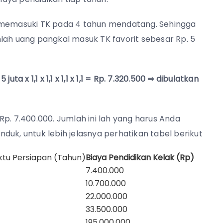
n memasuki TK pada 4 tahun mendatang. Sehingga
lah uang pangkal masuk TK favorit sebesar Rp. 5
 x 1,1 x 1,1 x 1,1 x 1,1
= Rp. 7.320.500 ⇒ dibulatkan
p. 7.400.000. Jumlah ini lah yang harus Anda
duk, untuk lebih jelasnya perhatikan tabel berikut
tu Persiapan (Tahun)
Biaya Pendidikan Kelak (Rp)
7.400.000
10.700.000
22.000.000
33.500.000
195.000.000