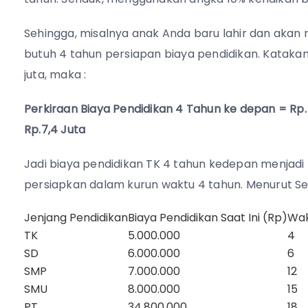
Sehingga, misalnya anak Anda baru lahir dan aka
butuh 4 tahun persiapan biaya pendidikan. Katakan
juta, maka :
Perkiraan Biaya Pendidikan 4 Tahun ke depan = Rp. 5 juta
Rp.7,4 Juta
Jadi biaya pendidikan TK 4 tahun kedepan menjadi R
persiapkan dalam kurun waktu 4 tahun. Menurut Sen
Jenjang Pendidikan
Biaya Pendidikan Saat Ini (Rp)
Wak
TK
5.000.000
4
SD
6.000.000
6
SMP
7.000.000
12
SMU
8.000.000
15
PT
34.800.000
18