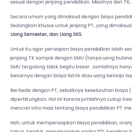
sesuai dengan jenjang pendidikan. Misalnya dari TK,
Secara umum yang dimaksud dengan biaya pendid
Sedangkan khusus untuk jenjang PT, yang dimaksu
Uang Semester, dan Uang SKS.
Untuk itu agar persiapan biaya pendidikan lebih s
jenjang TK sampai dengan SMU (tanpa uang bulanan)
SMU tergolong tidak begitu besar. Jumlahnya hanya
besarnya dengan biaya listrik atau uang belanja ti
Berbeda dengan PT, sebaiknya keseluruhan biaya 
diperhitungkan. Hal ini karena jumlahnya cukup bes
mencari informasi tentang biaya pendidikan PT mel
Nah, untuk mempersiapkan biaya pendidikan, orang 
tahun. Senduk, menggunakan angka 10% kenaikan bi