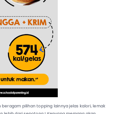
beragam pilihan topping lainnya jelas kalori, lemak
an lebih dari sepotong ! Kenyang memang akan