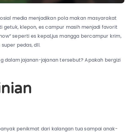
k sosial media menjadikan pola makan masyarakat
ti getuk, klepon, es campur masih menjadi favorit
n now” seperti es kepal,jus mangga bercampur krim,
super pedas, dll.
g dalam jajanan-jajanan tersebut? Apakah bergizi
inian
banyak penikmat dari kalangan tua sampai anak-