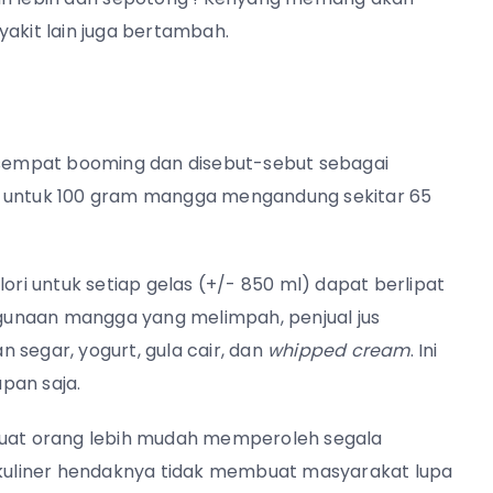
yakit lain juga bertambah.
sempat booming dan disebut-sebut sebagai
, untuk
100 gram mangga mengandung sekitar 65
ori untuk setiap gelas (+/- 850 ml) dapat berlipat
nggunaan mangga yang melimpah, penjual jus
segar, yogurt, gula cair, dan
whipped cream
. Ini
apan saja.
at orang lebih mudah memperoleh segala
d kuliner hendaknya tidak membuat masyarakat lupa