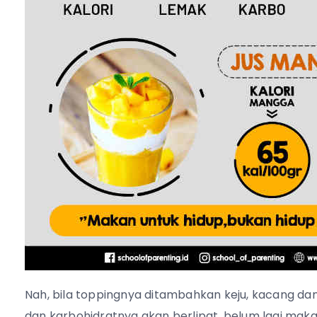
Nah, bila toppingnya ditambahkan keju, kacang dan 
dan karbohidratnya akan berlipat, belum lagi mak