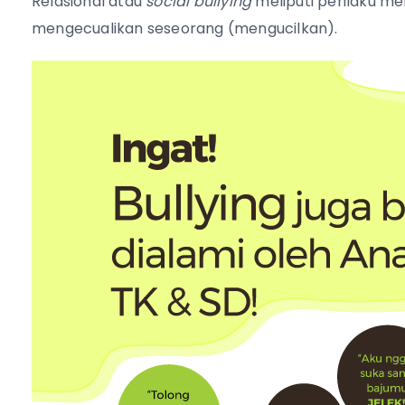
Relasional atau
social bullying
meliputi perilaku m
mengecualikan seseorang (mengucilkan).