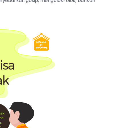
enyebarkan gosip, mengolok-olok, bahkan