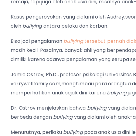
remaja, tapi juga oleh anak usia dini, misalnya an
Kasus pengeroyokan yang dialami oleh Audrey,seora
oleh
bullying
antara pelaku dan korban.
Bisa jadi pengalaman
bullying
tersebut pernah dial
masih kecil. Pasalnya, banyak ahli yang berpenda
dimiliki karena adanya pengalaman yang serupa s
Jamie Ostrov, Ph.D., profesor psikologi Universitas Bu
verrywellfamily.com,menghimbau para orangtua da
memperhatikan anak sejak dini karena
bullying
jug
Dr. Ostrov menjelaskan bahwa
bullying
yang dialam
berbeda dengan
bullying
yang dialami oleh anak-
Menurutnya, perilaku
bullying
pada anak usia dini le