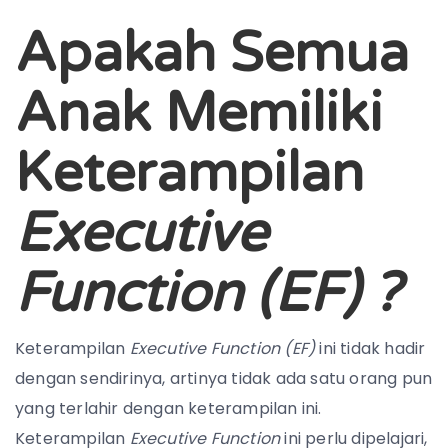
Apakah Semua
Anak Memiliki
Keterampilan
Executive
Function (EF) ?
Keterampilan
Executive Function (EF)
ini tidak hadir
dengan sendirinya, artinya tidak ada satu orang pun
yang terlahir dengan keterampilan ini.
Keterampilan
Executive Function
ini perlu dipelajari,