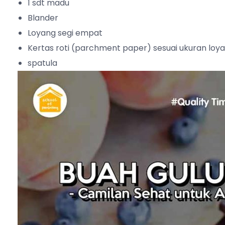
1 sdt madu
Blander
Loyang segi empat
Kertas roti (parchment paper) sesuai ukuran loy
spatula