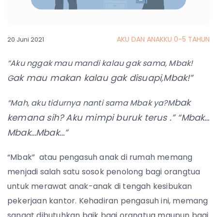
AKU DAN ANAKKU 0-5 TAHUN
20 Juni 2021
“Aku nggak mau mandi kalau gak sama, Mbak!
ak mau makan kalau gak disuapi,Mbak!”
G
bak
“
Mah, aku tidurnya nanti sama Mbak ya?M
kemana sih? Aku mimpi buruk terus .” “
Mbak…
Mbak…Mbak…”
“Mbak” atau pengasuh anak di rumah memang
menjadi salah satu sosok penolong bagi orangtua
untuk merawat anak-anak di tengah kesibukan
pekerjaan kantor. Kehadiran pengasuh ini, memang
sangat dibutuhkan baik bagi orangtua maupun bagi