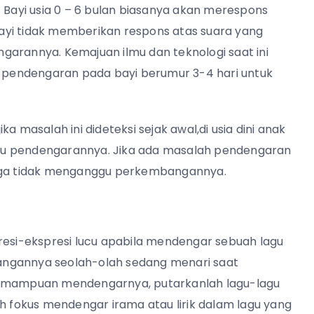
. Bayi usia 0 – 6 bulan biasanya akan merespons
ayi tidak memberikan respons atas suara yang
engarannya.
Kemajuan ilmu dan teknologi saat ini
n
pendengaran
pada
bayi
berumur 3-4 hari untuk
a masalah ini dideteksi sejak awal,di usia dini anak
tu pendengarannya. Jika ada masalah pendengaran
ngga tidak menganggu perkembangannya.
resi-ekspresi lucu apabila mendengar sebuah lagu
angannya seolah-olah sedang menari saat
 kemampuan mendengarnya, putarkanlah lagu-lagu
ih fokus mendengar irama atau lirik dalam lagu yang