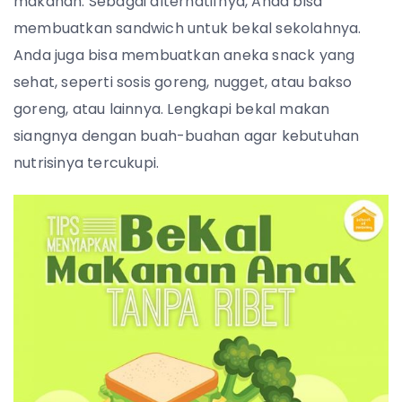
makanan. Sebagai alternatifnya, Anda bisa
membuatkan sandwich untuk bekal sekolahnya.
Anda juga bisa membuatkan aneka snack yang
sehat, seperti sosis goreng, nugget, atau bakso
goreng, atau lainnya. Lengkapi bekal makan
siangnya dengan buah-buahan agar kebutuhan
nutrisinya tercukupi.