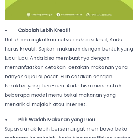
Cobalah Lebih Kreatif
Untuk meningkatkan nafsu makan si kecil, Anda
harus kreatif. Sajikan makanan dengan bentuk yang
lucu-lucu. Anda bisa membuatnya dengan
memanfaatkan cetakan-cetakan makanan yang
banyak dijual di pasar. Pilih cetakan dengan
karakter yang lucu-lucu. Anda bisa mencontoh
beberapa model menu bekal makanan yang
menarik di majalah atau internet.
Pilih Wadah Makanan yang Lucu
Supaya anak lebih bersemangat membawa bekal