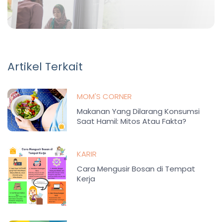
Artikel Terkait
MOM'S CORNER
Makanan Yang Dilarang Konsumsi
Saat Hamil: Mitos Atau Fakta?
KARIR
Cara Mengusir Bosan di Tempat
Kerja