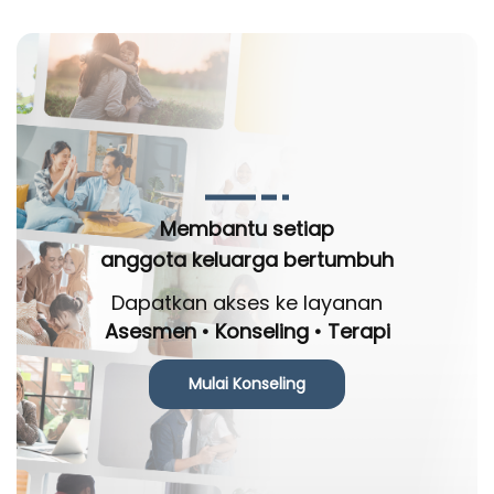
Membantu setiap
anggota keluarga bertumbuh
Dapatkan akses ke layanan
Asesmen • Konseling • Terapi
Mulai Konseling