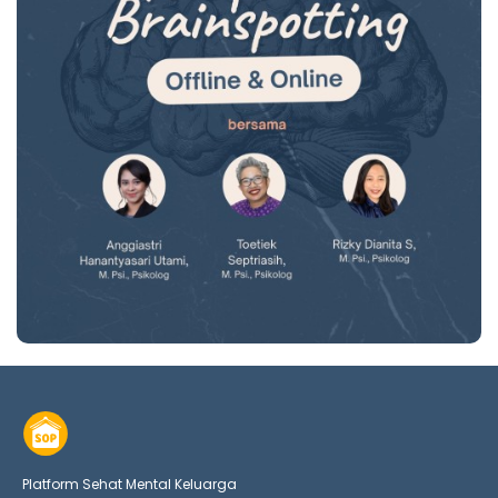
Platform Sehat Mental Keluarga