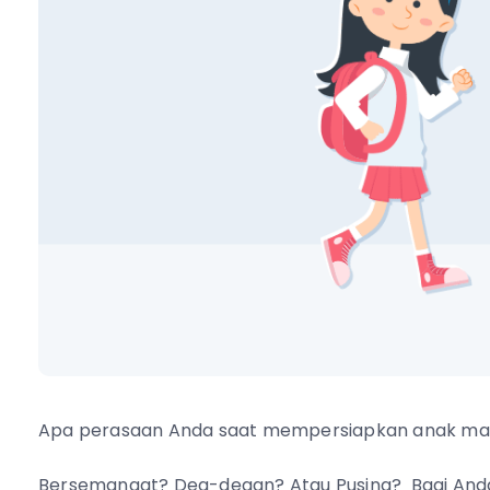
Apa perasaan Anda saat mempersiapkan anak ma
Bersemangat? Deg-degan? Atau Pusing? Bagi An