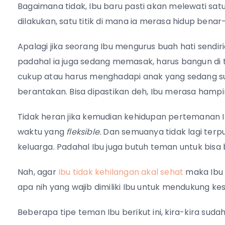
Bagaimana tidak, Ibu baru pasti akan melewati satu 
dilakukan, satu titik di mana ia merasa hidup ben
Apalagi jika seorang Ibu mengurus buah hati sendir
padahal ia juga sedang memasak, harus bangun di 
cukup atau harus menghadapi anak yang sedang s
berantakan. Bisa dipastikan deh, Ibu merasa hampi
Tidak heran jika kemudian kehidupan pertemanan Ibu
waktu yang
fleksible.
Dan semuanya tidak lagi terpu
keluarga. Padahal Ibu juga butuh teman untuk bisa
Nah, agar
Ibu tidak kehilangan akal sehat
maka Ibu 
apa nih yang wajib dimiliki Ibu untuk mendukung 
Beberapa tipe teman Ibu berikut ini, kira-kira sudah