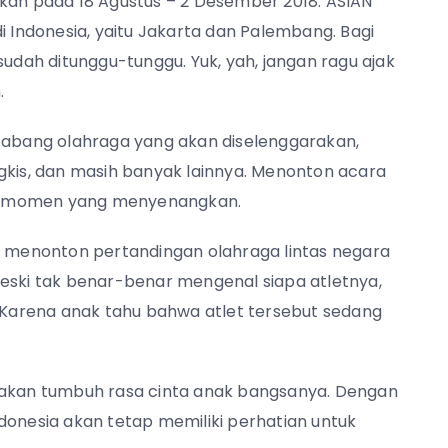
akan pada 18 Agustus – 2 Desember 2018. ASIAN
i Indonesia, yaitu Jakarta dan Palembang. Bagi
sudah ditunggu-tunggu. Yuk, yah, jangan ragu ajak
.
 cabang olahraga yang akan diselenggarakan,
gkis, dan masih banyak lainnya. Menonton acara
di momen yang menyenangkan.
ng menonton pertandingan olahraga lintas negara
Meski tak benar-benar mengenal siapa atletnya,
Karena anak tahu bahwa atlet tersebut sedang
, akan tumbuh rasa cinta anak bangsanya. Dengan
donesia akan tetap memiliki perhatian untuk