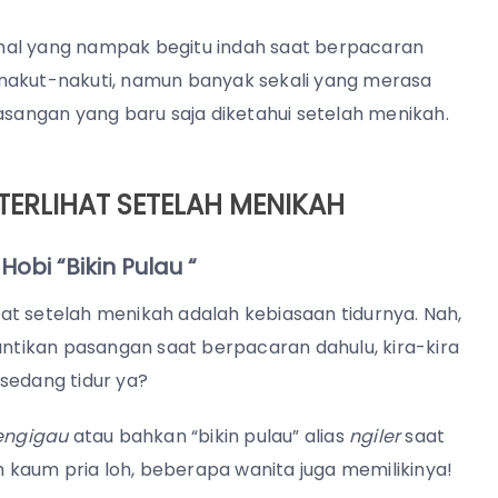
hal yang nampak begitu indah saat berpacaran
enakut-nakuti, namun banyak sekali yang merasa
angan yang baru saja diketahui setelah menikah.
ERLIHAT SETELAH MENIKAH
bi “Bikin Pulau “
at setelah menikah adalah kebiasaan tidurnya. Nah,
tikan pasangan saat berpacaran dahulu, kira-kira
sedang tidur ya?
ngigau
atau bahkan “bikin pulau” alias
ngiler
saat
eh kaum pria loh, beberapa wanita juga memilikinya!