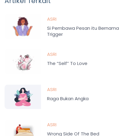
Artikel Terkait
ASRI
Si Pembawa Pesan itu Bernama
Trigger
ASRI
The “Self” To Love
ASRI
Raga Bukan Angka
ASRI
Wrong Side Of The Bed