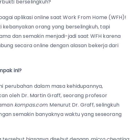
erbukti berselingkuh?
rbagai aplikasi online saat Work From Home (WFH)!
i kebanyakan orang yang berselingkuh, tapi
lama dan semakin menjadi-jadi saat WFH karena
bung secara online dengan alasan bekerja dari
mpak ini?
mi perubahan dalam masa kehidupannya,
kan oleh Dr. Martin Graff, seorang profesor
 laman
kompas.com
. Menurut Dr. Graff, selingkuh
g dengan semakin banyaknya waktu yang seseorang
ya tersebut biasanya disebut dengan
micro cheating