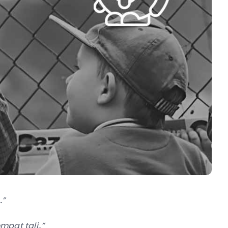
…”
pat tali..”