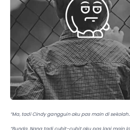
“Ma, tadi Cindy gangguin aku pas main di sekolah
“Bunda, Nana tadi cubit-cubit aku pas lagi main lom