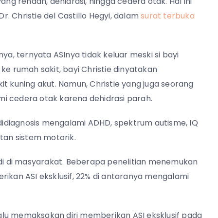
ang rendah, dehidrasi, hingga cedera otak. Hal ini
Dr. Christie del Castillo Hegyi, dalam
surat terbuka
ya, ternyata ASInya tidak keluar meski si bayi
ke rumah sakit, bayi Christie dinyatakan
it kuning akut. Namun, Christie yang juga seorang
i cedera otak karena dehidrasi parah.
a didiagnosis mengalami ADHD, spektrum autisme, IQ
tan sistem motorik.
erjadi di masyarakat. Beberapa penelitian menemukan
rikan ASI eksklusif, 22% di antaranya mengalami
rlalu memaksakan diri memberikan ASI eksklusif pada