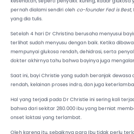
kesehatan, seperti penyakit kuning, kadar glukosa y
pernah dialami sendiri oleh
co-founder Fed is Best,
yang dia tulis.
Setelah 4 hari Dr Christina berusaha menyusui bayin
terlihat sudah menyusu dengan baik. Ketika dibawa 
mempunyai glukosa rendah, dehidrasi, serta penyak
dokter akhirnya tahu bahwa bayinya juga mengalam
Saat ini, bayi Christie yang sudah beranjak dewas
rendah, kelainan proses indra, dan juga keterlamba
Hal yang terjadi pada Dr Christie ini sering kali t
bahwa dari sekitar 280.000 ibu yang berniat membe
onset laktasi yang terlambat.
Oleh karena itu, sebaiknya para Ibu tidak perlu te