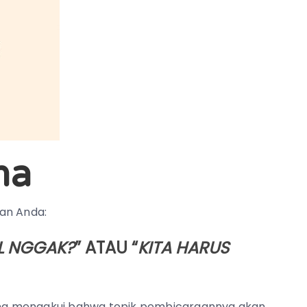
ma
an Anda:
L NGGAK?
” ATAU “
KITA HARUS
ng mengakui bahwa topik pembicaraannya akan