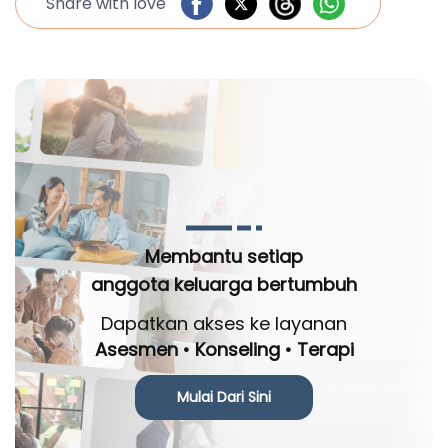
Share with love
Membantu setiap
anggota keluarga bertumbuh
Dapatkan akses ke layanan
Asesmen • Konseling • Terapi
Mulai Dari Sini