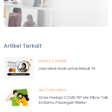
Artikel Terkait
MOM'S CORNER
Usia Ideal Anak untuk Masuk TK
AKU DAN DIRIKU
Stres Hadapi COVID 19? Ide Pillow Talk
ini Bantu Pasangan Rileks!