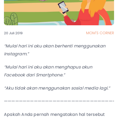
MOM'S CORNER
20 Juli 2019
“Mulai hari ini aku akan berhenti menggunakan
Instagram.”
“Mulai hari ini aku akan menghapus akun
Facebook dari Smartphone.”
“Aku tidak akan menggunakan sosial media lagi.”
——————————————————————————————
Apakah Anda pernah mengatakan hal tersebut