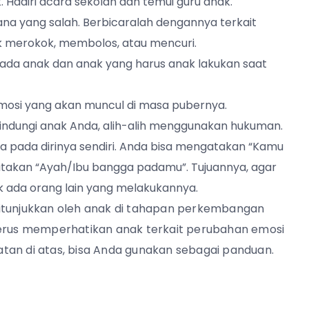
. Hadiri acara sekolah dan temui guru anak.
a yang salah. Berbicaralah dengannya terkait
 merokok, membolos, atau mencuri.
pada anak dan anak yang harus anak lakukan saat
emosi yang akan muncul di masa pubernya.
indungi anak Anda, alih-alih menggunakan hukuman.
a pada dirinya sendiri. Anda bisa mengatakan “Kamu
gatakan “Ayah/Ibu bangga padamu”. Tujuannya, agar
k ada orang lain yang melakukannya.
ditunjukkan oleh anak di tahapan perkembangan
ua terus memperhatikan anak terkait perubahan emosi
tan di atas, bisa Anda gunakan sebagai panduan.