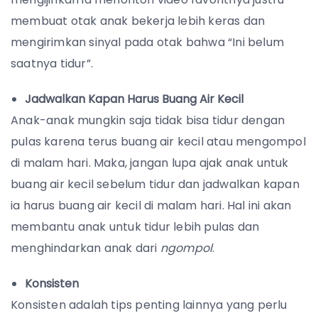
membuat otak anak bekerja lebih keras dan
mengirimkan sinyal pada otak bahwa “Ini belum
saatnya tidur”.
Jadwalkan Kapan Harus Buang Air Kecil
Anak-anak mungkin saja tidak bisa tidur dengan
pulas karena terus buang air kecil atau mengompol
di malam hari. Maka, jangan lupa ajak anak untuk
buang air kecil sebelum tidur dan jadwalkan kapan
ia harus buang air kecil di malam hari. Hal ini akan
membantu anak untuk tidur lebih pulas dan
menghindarkan anak dari
ngompol
.
Konsisten
Konsisten adalah tips penting lainnya yang perlu