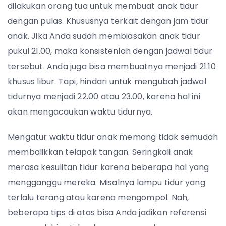
dilakukan orang tua untuk membuat anak tidur
dengan pulas. Khususnya terkait dengan jam tidur
anak. Jika Anda sudah membiasakan anak tidur
pukul 21.00, maka konsistenlah dengan jadwal tidur
tersebut. Anda juga bisa membuatnya menjadi 21.10
khusus libur. Tapi, hindari untuk mengubah jadwal
tidurnya menjadi 22.00 atau 23.00, karena hal ini
akan mengacaukan waktu tidurnya.
Mengatur waktu tidur anak memang tidak semudah
membalikkan telapak tangan. Seringkali anak
merasa kesulitan tidur karena beberapa hal yang
mengganggu mereka. Misalnya lampu tidur yang
terlalu terang atau karena mengompol. Nah,
beberapa tips di atas bisa Anda jadikan referensi