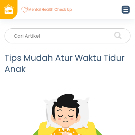
Mental Health Check Up
Tips Mudah Atur Waktu Tidur
Anak