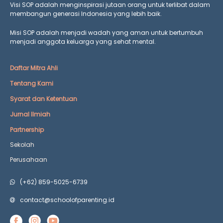
Visi SOP adalah menginspirasi jutaan orang untuk terlibat dalam
membangun generasi Indonesia yang lebih baik.
Misi SOP adalah menjadi wadah yang aman untuk bertumbuh
menjadi anggota keluarga yang
sehat mental.
Daftar Mitra Ahli
Tentang Kami
Syarat dan Ketentuan
Jurnal Ilmiah
Partnership
Sekolah
Perusahaan
(+62) 859-5025-6739
contact@schoolofparenting.id